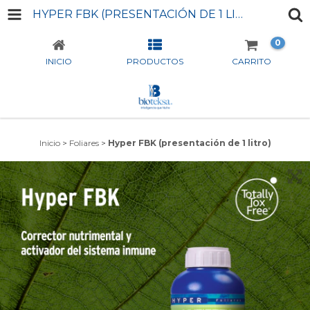
HYPER FBK (PRESENTACIÓN DE 1 LITRO)
0
INICIO
PRODUCTOS
CARRITO
Inicio
>
Foliares
>
Hyper FBK (presentación de 1 litro)