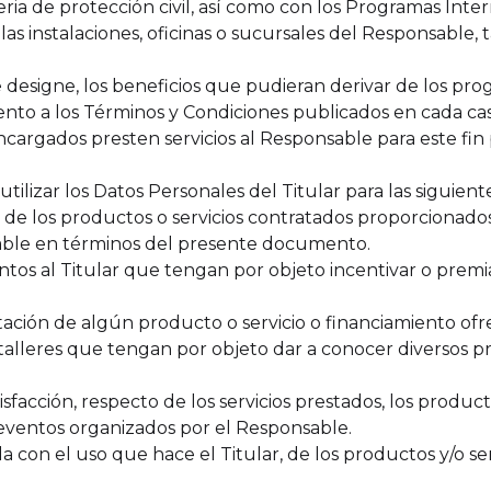
ia de protección civil, así como con los Programas Interno
las instalaciones, oficinas o sucursales del Responsable, 
te designe, los beneficios que pudieran derivar de los pro
iento a los Términos y Condiciones publicados en cada cas
argados presten servicios al Responsable para este fin p
ilizar los Datos Personales del Titular para las siguient
a de los productos o servicios contratados proporcionado
able en términos del presente documento.
tos al Titular que tengan por objeto incentivar o premia
tación de algún producto o servicio o financiamiento ofre
 o talleres que tengan por objeto dar a conocer diversos p
tisfacción, respecto de los servicios prestados, los produ
 eventos organizados por el Responsable.
a con el uso que hace el Titular, de los productos y/o se