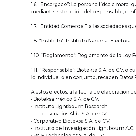
1.6. “Encargado”: La persona física o moral
mediante instrucción del responsable, confo
1.7. “Entidad Comercial": a las sociedades 
1.8. “Instituto”: Instituto Nacional Elector
1.10. “Reglamento”: Reglamento de la Ley F
1.11. “Responsable”: Bioteksa S.A. de C.V. 
lo individual o en conjunto, recaben Datos
A estos efectos, a la fecha de elaboración 
• Bioteksa México S.A. de C.V.
• Instituto Lightbourn Research
• Tecnoservicios Alda S.A. de C.V.
• Corporativo Bioteksa S.A. de C.V.
• Instituto de Investigación Lightbourn A.C.
• BNF Technologies S.A. de C.V.