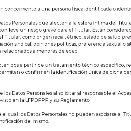
ón concerniente a una persona física identificada o identi
Datos Personales que afecten a la esfera íntima del Titul
 conlleve un riesgo grave para el Titular. Están consider
Titular, como origen racial, étnico, estado de salud pre
filiación sindical, opiniones políticas, preferencia sexual o
s relacionados a menores de edad.
enidos a partir de un tratamiento técnico específico, relati
ermitan o confirmen la identificación única de dicha pe
 los Datos Personales al solicitar al responsable el Acce
revisto en la LFPDPPP y su Reglamento.
e el cual los Datos Personales no pueden asociarse al Titu
tificación del mismo.