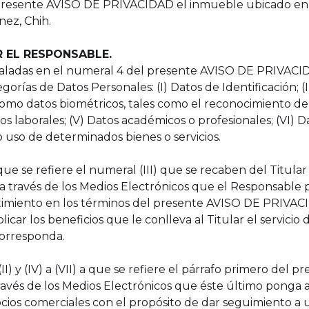
l presente AVISO DE PRIVACIDAD el inmueble ubicado en
nez, Chih.
 EL RESPONSABLE.
eñaladas en el numeral 4 del presente AVISO DE PRIVACI
gorías de Datos Personales: (I) Datos de Identificación; (I
como datos biométricos, tales como el reconocimiento de voz
s laborales; (V) Datos académicos o profesionales; (VI) Da
o uso de determinados bienes o servicios.
ue se refiere el numeral (III) que se recaben del Titula
 a través de los Medios Electrónicos que el Responsable
imiento en los términos del presente AVISO DE PRIVACI
ar los beneficios que le conlleva al Titular el servicio 
corresponda.
(II) y (IV) a (VII) a que se refiere el párrafo primero de
vés de los Medios Electrónicos que éste último ponga a s
cios comerciales con el propósito de dar seguimiento a u