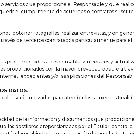
o servicios que proporcione el Responsable y que realic
querir el cumplimiento de acuerdos o contratos suscritos 
ones, obtener fotografías, realizar entrevistas, y en gener
 través de terceros contratados particularmente para ell
les proporcionados al responsable son veraces y actualiz
les proporcionados con la mayor brevedad posible a trav
nternet, expedientes y/o las aplicaciones del Responsabl
LOS DATOS.
abe serán utilizados para atender las siguientes finalid
 veracidad de la información y documentos que proporcion
 huellas dactilares proporcionadas por el Titular, contra 
s estándares abiertos de comparación de huella digital es