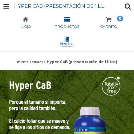
HYPER CAB (PRESENTACIÓN DE 1 LITRO)
0
INICIO
PRODUCTOS
CARRITO
Inicio
>
Foliares
>
Hyper CaB (presentación de 1 litro)