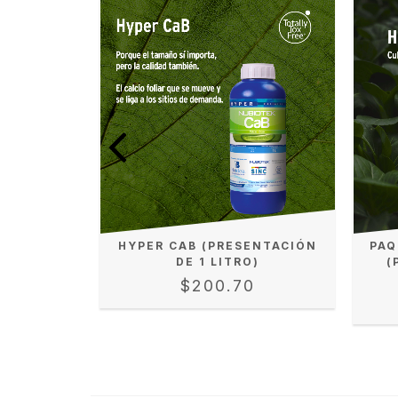
TACIÓN DE
HYPER CAB (PRESENTACIÓN
PAQ
DE 1 LITRO)
(
5
$200.70