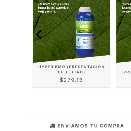
MG
HYPER BMO (PRESENTACIÓN
 1 LITRO)
DE 1 LITRO)
(PR
$279.13
ENVIAMOS TU COMPRA